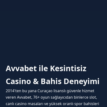
Avvabet ile
Kesintisiz
Casino & Bahis Deneyimi
2014'ten bu yana Curaçao lisanslı güvenle hizmet
veren Avvabet, 76+ oyun sağlayıcıdan binlerce slot,
canlı casino masaları ve yüksek oranlı spor bahisleri