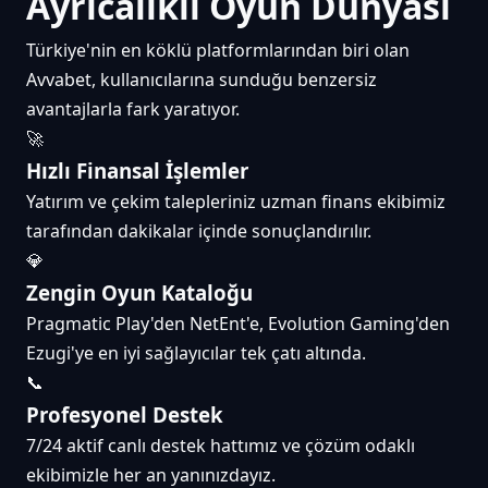
Ayrıcalıklı Oyun Dünyası
Türkiye'nin en köklü platformlarından biri olan
Avvabet, kullanıcılarına sunduğu benzersiz
avantajlarla fark yaratıyor.
🚀
Hızlı Finansal İşlemler
Yatırım ve çekim talepleriniz uzman finans ekibimiz
tarafından dakikalar içinde sonuçlandırılır.
💎
Zengin Oyun Kataloğu
Pragmatic Play'den NetEnt'e, Evolution Gaming'den
Ezugi'ye en iyi sağlayıcılar tek çatı altında.
📞
Profesyonel Destek
7/24 aktif canlı destek hattımız ve çözüm odaklı
ekibimizle her an yanınızdayız.