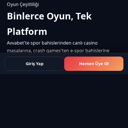
Oyun Çeşitliliği
Binlerce Oyun, Tek
Platform
Avvabet'te spor bahislerinden canlı casino
masalarına, crash games'ten e-spor bahislerine
kadar geniş bir yelpazede oyun seçenekleri sizi
Giriş Yap
Hemen Üye Ol
bekliyor.
⚽
Spor Bahisleri
Yüzlerce lig ve turnuva, yüksek oranlar