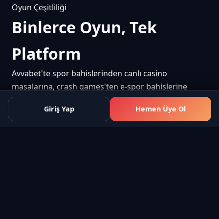
Oyun Çeşitliliği
Binlerce Oyun, Tek
Platform
Avvabet'te spor bahislerinden canlı casino
masalarına, crash games'ten e-spor bahislerine
kadar geniş bir yelpazede oyun seçenekleri sizi
Giriş Yap
Hemen Üye Ol
bekliyor.
⚽
Spor Bahisleri
Yüzlerce lig ve turnuva, yüksek oranlar