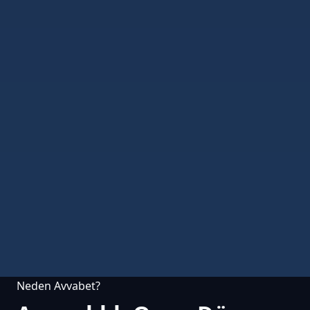
Neden Avvabet?