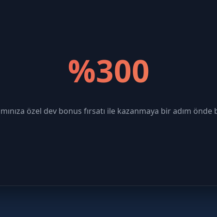
%300
rımınıza özel dev bonus fırsatı ile kazanmaya bir adım önde 