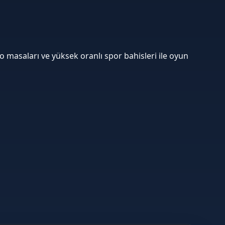
o masaları ve yüksek oranlı spor bahisleri ile oyun