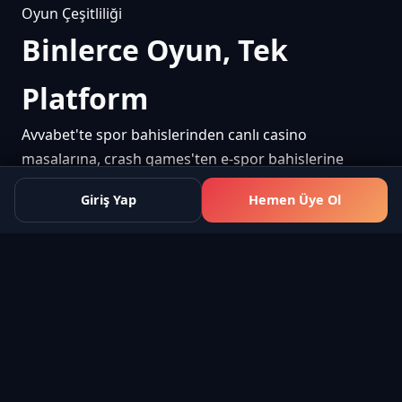
Oyun Çeşitliliği
Binlerce Oyun, Tek
Platform
Avvabet'te spor bahislerinden canlı casino
masalarına, crash games'ten e-spor bahislerine
kadar geniş bir yelpazede oyun seçenekleri sizi
Giriş Yap
Hemen Üye Ol
bekliyor.
⚽
Spor Bahisleri
Yüzlerce lig ve turnuva, yüksek oranlar