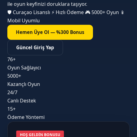
ile oyun keyfinizi doruklara taşıyor.
🛡️
Curaçao Lisanslı
⚡
Hızlı Ödeme
🎮
5000+ Oyun
📱
Mobil Uyumlu
Hemen Üye Ol — %300 Bonus
Güncel Giriş Yap
76+
Oyun Sağlayıcı
5000+
Kazançlı Oyun
24/7
Canlı Destek
15+
Ödeme Yöntemi
HOŞ GELDIN BONUSU