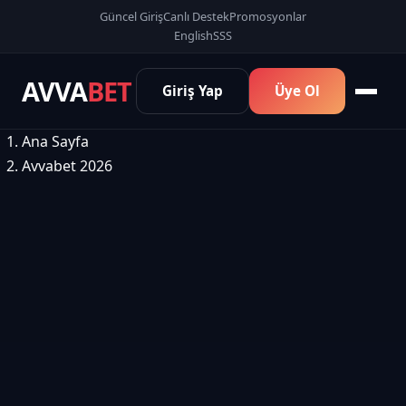
Güncel Giriş
Canlı Destek
Promosyonlar
English
SSS
AVVA
BET
Giriş Yap
Üye Ol
Ana Sayfa
Avvabet 2026