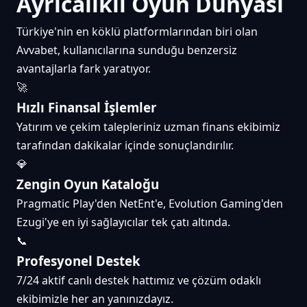
Ayrıcalıklı Oyun Dünyası
Türkiye'nin en köklü platformlarından biri olan
Avvabet, kullanıcılarına sunduğu benzersiz
avantajlarla fark yaratıyor.
🚀
Hızlı Finansal İşlemler
Yatırım ve çekim talepleriniz uzman finans ekibimiz
tarafından dakikalar içinde sonuçlandırılır.
💎
Zengin Oyun Kataloğu
Pragmatic Play'den NetEnt'e, Evolution Gaming'den
Ezugi'ye en iyi sağlayıcılar tek çatı altında.
📞
Profesyonel Destek
7/24 aktif canlı destek hattımız ve çözüm odaklı
ekibimizle her an yanınızdayız.