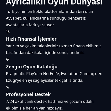
Ayrıcalıklı Oyun Dünyası
Türkiye'nin en köklü platformlarından biri olan
Avvabet, kullanıcılarına sunduğu benzersiz
avantajlarla fark yaratıyor.
🚀
Hızlı Finansal İşlemler
Yatırım ve çekim talepleriniz uzman finans ekibimiz
tarafından dakikalar içinde sonuçlandırılır.
💎
Zengin Oyun Kataloğu
Pragmatic Play'den NetEnt'e, Evolution Gaming'den
Ezugi'ye en iyi sağlayıcılar tek çatı altında.
📞
Profesyonel Destek
7/24 aktif canlı destek hattımız ve çözüm odaklı
ekibimizle her an yanınızdayız.