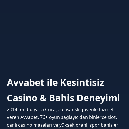
Avvabet ile
Kesintisiz
Casino & Bahis Deneyimi
2014'ten bu yana Curaçao lisanslı güvenle hizmet
veren Avvabet, 76+ oyun sağlayıcıdan binlerce slot,
canlı casino masaları ve yüksek oranlı spor bahisleri