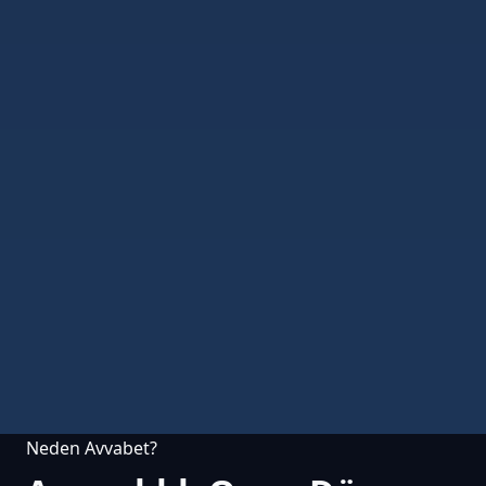
Neden Avvabet?