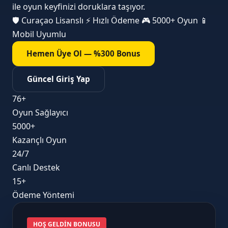
ile oyun keyfinizi doruklara taşıyor.
🛡️
Curaçao Lisanslı
⚡
Hızlı Ödeme
🎮
5000+ Oyun
📱
Mobil Uyumlu
Hemen Üye Ol — %300 Bonus
Güncel Giriş Yap
76+
Oyun Sağlayıcı
5000+
Kazançlı Oyun
24/7
Canlı Destek
15+
Ödeme Yöntemi
HOŞ GELDIN BONUSU