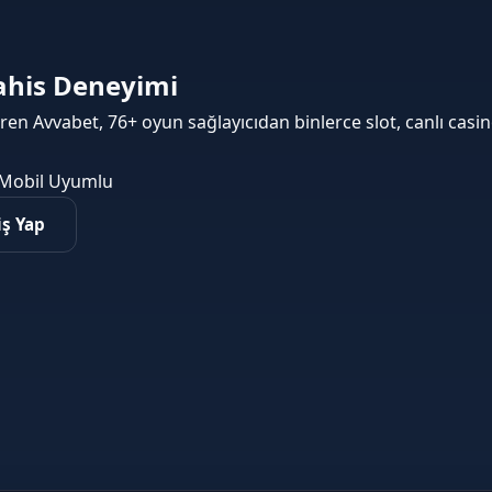
ahis Deneyimi
en Avvabet, 76+ oyun sağlayıcıdan binlerce slot, canlı casin
Mobil Uyumlu
iş Yap