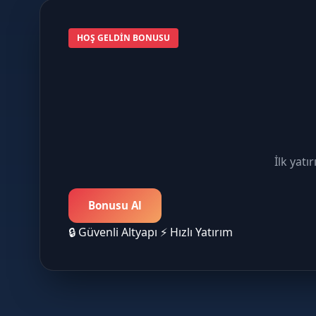
HOŞ GELDIN BONUSU
İlk yatı
Bonusu Al
🔒 Güvenli Altyapı
⚡ Hızlı Yatırım