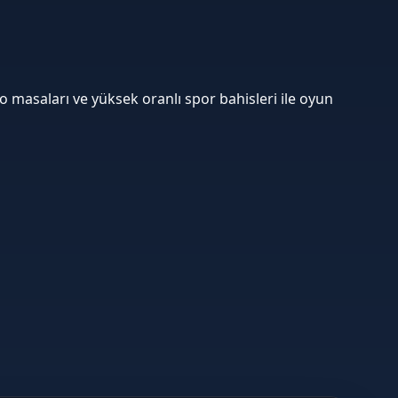
o masaları ve yüksek oranlı spor bahisleri ile oyun