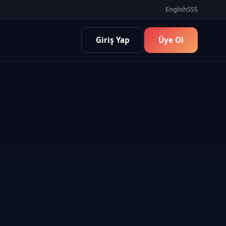
English
SSS
Giriş Yap
Üye Ol