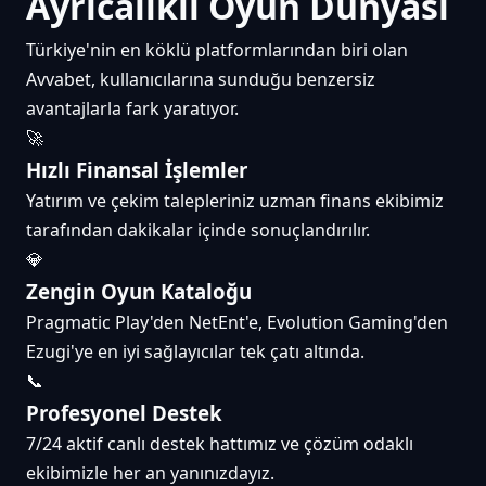
Ayrıcalıklı Oyun Dünyası
Türkiye'nin en köklü platformlarından biri olan
Avvabet, kullanıcılarına sunduğu benzersiz
avantajlarla fark yaratıyor.
🚀
Hızlı Finansal İşlemler
Yatırım ve çekim talepleriniz uzman finans ekibimiz
tarafından dakikalar içinde sonuçlandırılır.
💎
Zengin Oyun Kataloğu
Pragmatic Play'den NetEnt'e, Evolution Gaming'den
Ezugi'ye en iyi sağlayıcılar tek çatı altında.
📞
Profesyonel Destek
7/24 aktif canlı destek hattımız ve çözüm odaklı
ekibimizle her an yanınızdayız.