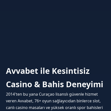
Avvabet ile
Kesintisiz
Casino & Bahis Deneyimi
2014'ten bu yana Curaçao lisanslı güvenle hizmet
veren Avvabet, 76+ oyun sağlayıcıdan binlerce slot,
canlı casino masaları ve yüksek oranlı spor bahisleri