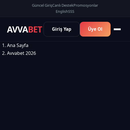
Güncel Giriş
Canlı Destek
Promosyonlar
English
SSS
AVVA
BET
Giriş Yap
Üye Ol
Ana Sayfa
Avvabet 2026