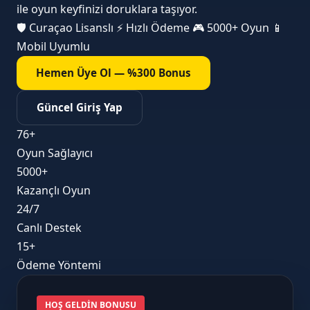
ile oyun keyfinizi doruklara taşıyor.
🛡️
Curaçao Lisanslı
⚡
Hızlı Ödeme
🎮
5000+ Oyun
📱
Mobil Uyumlu
Hemen Üye Ol — %300 Bonus
Güncel Giriş Yap
76+
Oyun Sağlayıcı
5000+
Kazançlı Oyun
24/7
Canlı Destek
15+
Ödeme Yöntemi
HOŞ GELDIN BONUSU