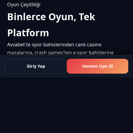
Oyun Çeşitliliği
Binlerce Oyun, Tek
Platform
Avvabet'te spor bahislerinden canlı casino
masalarına, crash games'ten e-spor bahislerine
kadar geniş bir yelpazede oyun seçenekleri sizi
Giriş Yap
Hemen Üye Ol
bekliyor.
⚽
Spor Bahisleri
Yüzlerce lig ve turnuva, yüksek oranlar