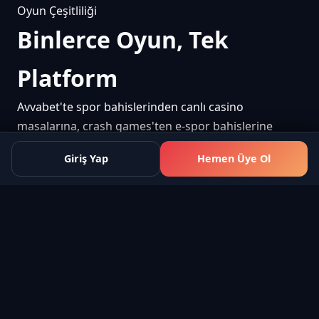
Oyun Çeşitliliği
Binlerce Oyun, Tek
Platform
Avvabet'te spor bahislerinden canlı casino
masalarına, crash games'ten e-spor bahislerine
kadar geniş bir yelpazede oyun seçenekleri sizi
Giriş Yap
Hemen Üye Ol
bekliyor.
⚽
Spor Bahisleri
Yüzlerce lig ve turnuva, yüksek oranlar