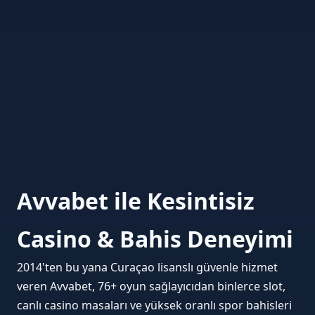
Avvabet ile
Kesintisiz
Casino & Bahis Deneyimi
2014'ten bu yana Curaçao lisanslı güvenle hizmet
veren Avvabet, 76+ oyun sağlayıcıdan binlerce slot,
canlı casino masaları ve yüksek oranlı spor bahisleri