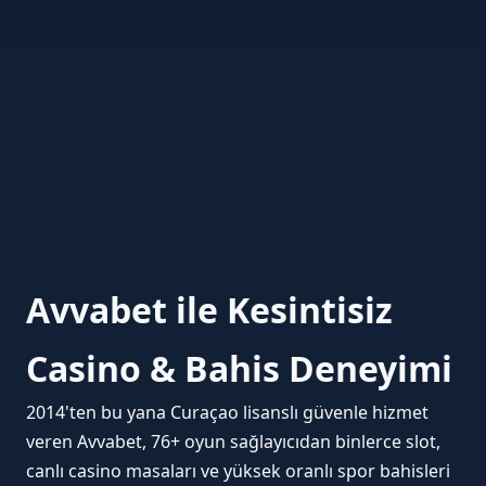
Avvabet ile
Kesintisiz
Casino & Bahis Deneyimi
2014'ten bu yana Curaçao lisanslı güvenle hizmet
veren Avvabet, 76+ oyun sağlayıcıdan binlerce slot,
canlı casino masaları ve yüksek oranlı spor bahisleri