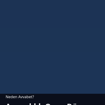
Neden Avvabet?