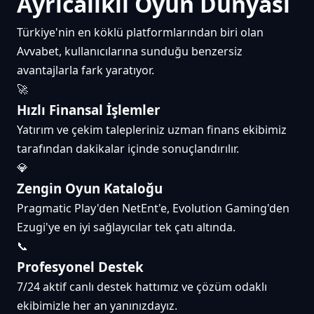
Ayrıcalıklı Oyun Dünyası
Türkiye'nin en köklü platformlarından biri olan
Avvabet, kullanıcılarına sunduğu benzersiz
avantajlarla fark yaratıyor.
🚀
Hızlı Finansal İşlemler
Yatırım ve çekim talepleriniz uzman finans ekibimiz
tarafından dakikalar içinde sonuçlandırılır.
💎
Zengin Oyun Kataloğu
Pragmatic Play'den NetEnt'e, Evolution Gaming'den
Ezugi'ye en iyi sağlayıcılar tek çatı altında.
📞
Profesyonel Destek
7/24 aktif canlı destek hattımız ve çözüm odaklı
ekibimizle her an yanınızdayız.