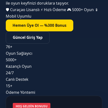
ile oyun keyfinizi doruklara taşıyor.
🛡️
Curaçao Lisanslı
⚡
Hızlı Ödeme
🎮
5000+ Oyun
📱
Mobil Uyumlu
Hemen Üye Ol — %300 Bonus
Güncel Giriş Yap
76+
Oyun Sağlayıcı
5000+
Kazançlı Oyun
24/7
Canlı Destek
15+
Ödeme Yöntemi
HOŞ GELDIN BONUSU