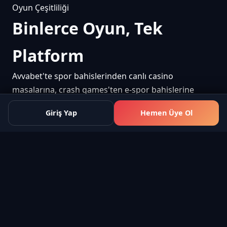
Oyun Çeşitliliği
Binlerce Oyun, Tek
Platform
Avvabet'te spor bahislerinden canlı casino
masalarına, crash games'ten e-spor bahislerine
kadar geniş bir yelpazede oyun seçenekleri sizi
Giriş Yap
Hemen Üye Ol
bekliyor.
⚽
Spor Bahisleri
Yüzlerce lig ve turnuva, yüksek oranlar