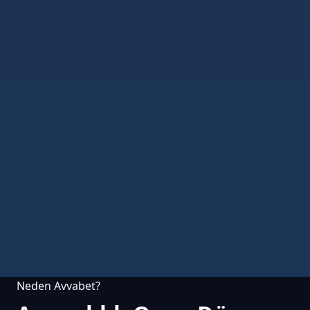
Neden Avvabet?