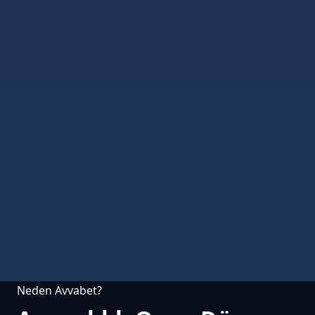
Neden Avvabet?