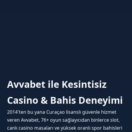
Avvabet ile
Kesintisiz
Casino & Bahis Deneyimi
2014'ten bu yana Curaçao lisanslı güvenle hizmet
veren Avvabet, 76+ oyun sağlayıcıdan binlerce slot,
canlı casino masaları ve yüksek oranlı spor bahisleri