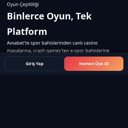
Oyun Çeşitliliği
Binlerce Oyun, Tek
Platform
Avvabet'te spor bahislerinden canlı casino
masalarına, crash games'ten e-spor bahislerine
kadar geniş bir yelpazede oyun seçenekleri sizi
Giriş Yap
Hemen Üye Ol
bekliyor.
⚽
Spor Bahisleri
Yüzlerce lig ve turnuva, yüksek oranlar