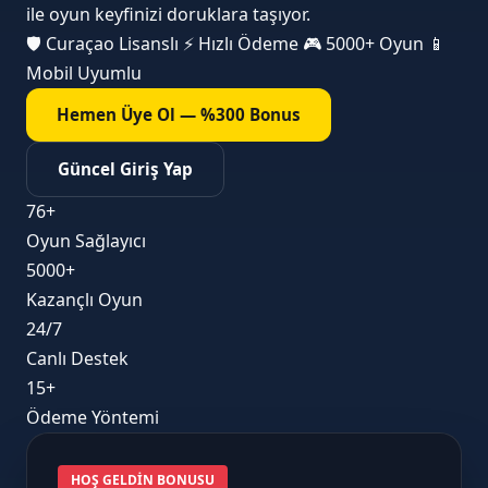
ile oyun keyfinizi doruklara taşıyor.
🛡️
Curaçao Lisanslı
⚡
Hızlı Ödeme
🎮
5000+ Oyun
📱
Mobil Uyumlu
Hemen Üye Ol — %300 Bonus
Güncel Giriş Yap
76+
Oyun Sağlayıcı
5000+
Kazançlı Oyun
24/7
Canlı Destek
15+
Ödeme Yöntemi
HOŞ GELDIN BONUSU