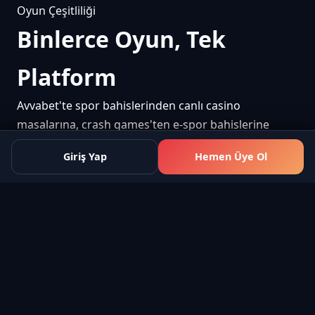
Oyun Çeşitliliği
Binlerce Oyun, Tek
Platform
Avvabet'te spor bahislerinden canlı casino
masalarına, crash games'ten e-spor bahislerine
kadar geniş bir yelpazede oyun seçenekleri sizi
Giriş Yap
Hemen Üye Ol
bekliyor.
⚽
Spor Bahisleri
Yüzlerce lig ve turnuva, yüksek oranlar