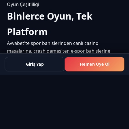
Oyun Çeşitliliği
Binlerce Oyun, Tek
Platform
Avvabet'te spor bahislerinden canlı casino
masalarına, crash games'ten e-spor bahislerine
kadar geniş bir yelpazede oyun seçenekleri sizi
Giriş Yap
Hemen Üye Ol
bekliyor.
⚽
Spor Bahisleri
Yüzlerce lig ve turnuva, yüksek oranlar