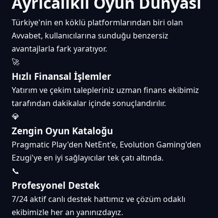
Ayrıcalıklı Oyun Dünyası
Türkiye'nin en köklü platformlarından biri olan
Avvabet, kullanıcılarına sunduğu benzersiz
avantajlarla fark yaratıyor.
🚀
Hızlı Finansal İşlemler
Yatırım ve çekim talepleriniz uzman finans ekibimiz
tarafından dakikalar içinde sonuçlandırılır.
💎
Zengin Oyun Kataloğu
Pragmatic Play'den NetEnt'e, Evolution Gaming'den
Ezugi'ye en iyi sağlayıcılar tek çatı altında.
📞
Profesyonel Destek
7/24 aktif canlı destek hattımız ve çözüm odaklı
ekibimizle her an yanınızdayız.