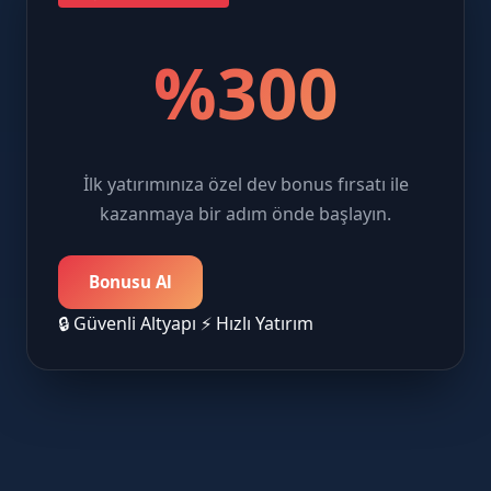
%300
İlk yatırımınıza özel dev bonus fırsatı ile
kazanmaya bir adım önde başlayın.
Bonusu Al
🔒 Güvenli Altyapı
⚡ Hızlı Yatırım