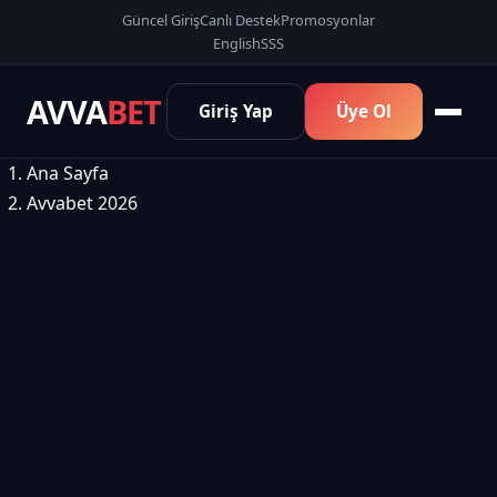
Güncel Giriş
Canlı Destek
Promosyonlar
English
SSS
AVVA
BET
Giriş Yap
Üye Ol
Ana Sayfa
Avvabet 2026