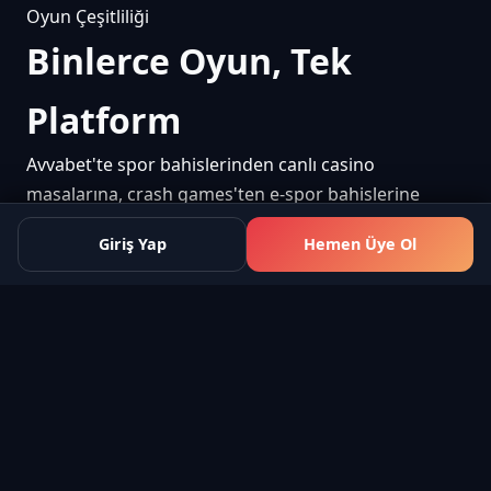
Oyun Çeşitliliği
Binlerce Oyun, Tek
Platform
Avvabet'te spor bahislerinden canlı casino
masalarına, crash games'ten e-spor bahislerine
kadar geniş bir yelpazede oyun seçenekleri sizi
Giriş Yap
Hemen Üye Ol
bekliyor.
⚽
Spor Bahisleri
Yüzlerce lig ve turnuva, yüksek oranlar