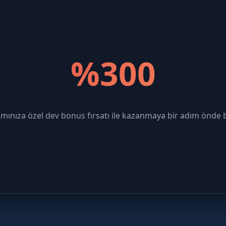
%300
rımınıza özel dev bonus fırsatı ile kazanmaya bir adım önde 