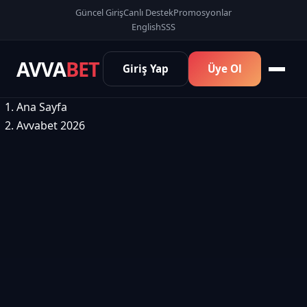
Güncel Giriş
Canlı Destek
Promosyonlar
English
SSS
AVVA
BET
Giriş Yap
Üye Ol
Ana Sayfa
Avvabet 2026