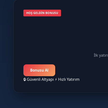
HOŞ GELDIN BONUSU
İlk yatı
Bonusu Al
🔒 Güvenli Altyapı
⚡ Hızlı Yatırım