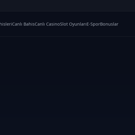
isleri
Canlı Bahis
Canlı Casino
Slot Oyunları
E-Spor
Bonuslar