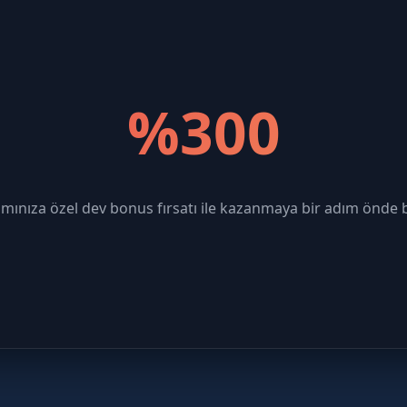
%300
rımınıza özel dev bonus fırsatı ile kazanmaya bir adım önde 