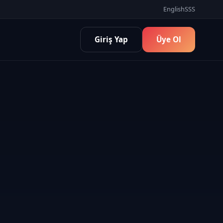
English
SSS
Giriş Yap
Üye Ol