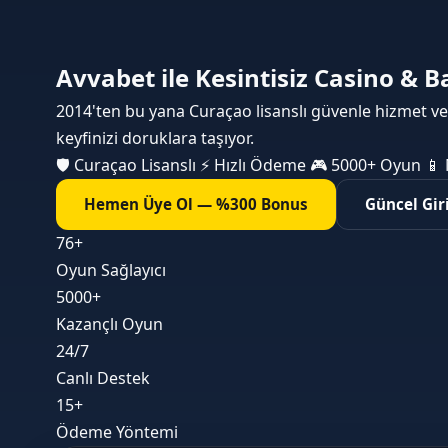
Avvabet ile
Kesintisiz
Casino & B
2014'ten bu yana Curaçao lisanslı güvenle hizmet ver
keyfinizi doruklara taşıyor.
🛡️
Curaçao Lisanslı
⚡
Hızlı Ödeme
🎮
5000+ Oyun
📱
Hemen Üye Ol — %300 Bonus
Güncel Gir
76+
Oyun Sağlayıcı
5000+
Kazançlı Oyun
24/7
Canlı Destek
15+
Ödeme Yöntemi