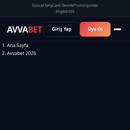
Güncel Giriş
Canlı Destek
Promosyonlar
English
SSS
AVVA
BET
Giriş Yap
Üye Ol
Ana Sayfa
Avvabet 2026