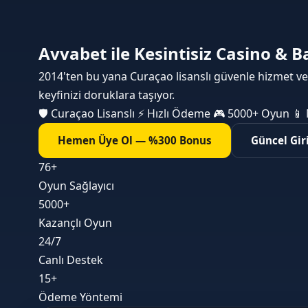
Avvabet ile
Kesintisiz
Casino & B
2014'ten bu yana Curaçao lisanslı güvenle hizmet ver
keyfinizi doruklara taşıyor.
🛡️
Curaçao Lisanslı
⚡
Hızlı Ödeme
🎮
5000+ Oyun
📱
Hemen Üye Ol — %300 Bonus
Güncel Gir
76+
Oyun Sağlayıcı
5000+
Kazançlı Oyun
24/7
Canlı Destek
15+
Ödeme Yöntemi