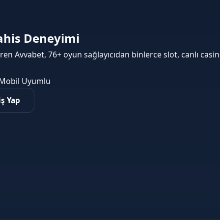
ahis Deneyimi
en Avvabet, 76+ oyun sağlayıcıdan binlerce slot, canlı casin
Mobil Uyumlu
iş Yap