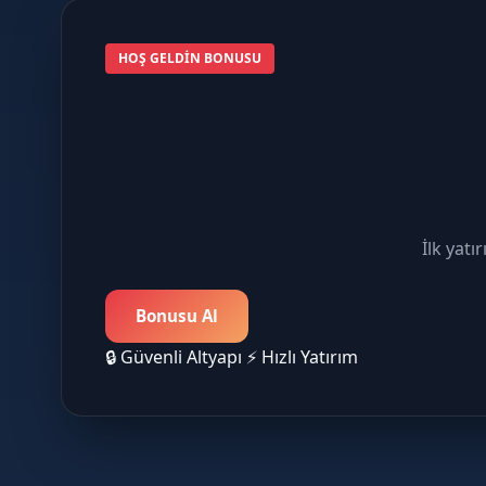
HOŞ GELDIN BONUSU
İlk yatı
Bonusu Al
🔒 Güvenli Altyapı
⚡ Hızlı Yatırım