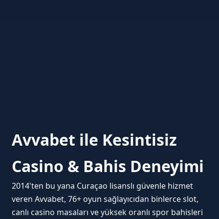
Avvabet ile
Kesintisiz
Casino & Bahis Deneyimi
2014'ten bu yana Curaçao lisanslı güvenle hizmet
veren Avvabet, 76+ oyun sağlayıcıdan binlerce slot,
canlı casino masaları ve yüksek oranlı spor bahisleri