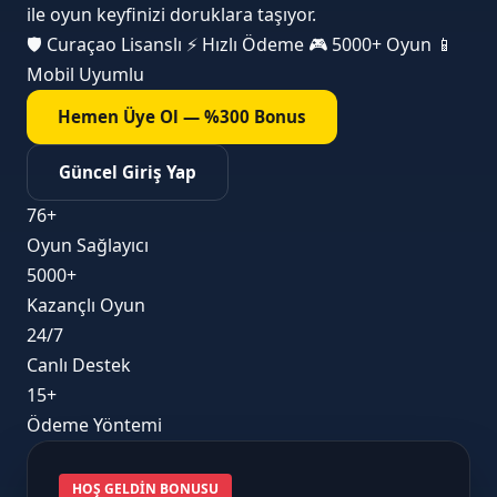
ile oyun keyfinizi doruklara taşıyor.
🛡️
Curaçao Lisanslı
⚡
Hızlı Ödeme
🎮
5000+ Oyun
📱
Mobil Uyumlu
Hemen Üye Ol — %300 Bonus
Güncel Giriş Yap
76+
Oyun Sağlayıcı
5000+
Kazançlı Oyun
24/7
Canlı Destek
15+
Ödeme Yöntemi
HOŞ GELDIN BONUSU