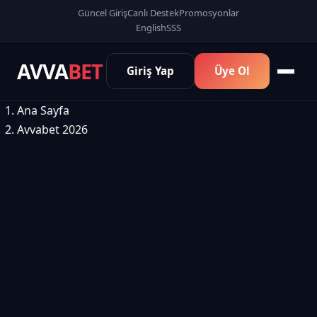
Güncel Giriş
Canlı Destek
Promosyonlar
English
SSS
AVVA
BET
Giriş Yap
Üye Ol
Ana Sayfa
Avvabet 2026