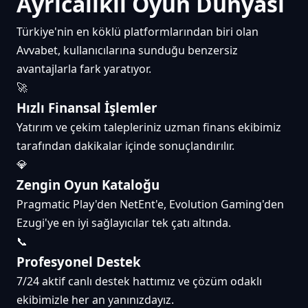
Ayrıcalıklı Oyun Dünyası
Türkiye'nin en köklü platformlarından biri olan
Avvabet, kullanıcılarına sunduğu benzersiz
avantajlarla fark yaratıyor.
🚀
Hızlı Finansal İşlemler
Yatırım ve çekim talepleriniz uzman finans ekibimiz
tarafından dakikalar içinde sonuçlandırılır.
💎
Zengin Oyun Kataloğu
Pragmatic Play'den NetEnt'e, Evolution Gaming'den
Ezugi'ye en iyi sağlayıcılar tek çatı altında.
📞
Profesyonel Destek
7/24 aktif canlı destek hattımız ve çözüm odaklı
ekibimizle her an yanınızdayız.