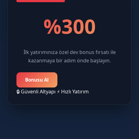
%300
İlk yatırımınıza özel dev bonus fırsatı ile
kazanmaya bir adım önde başlayın.
Bonusu Al
🔒 Güvenli Altyapı
⚡ Hızlı Yatırım