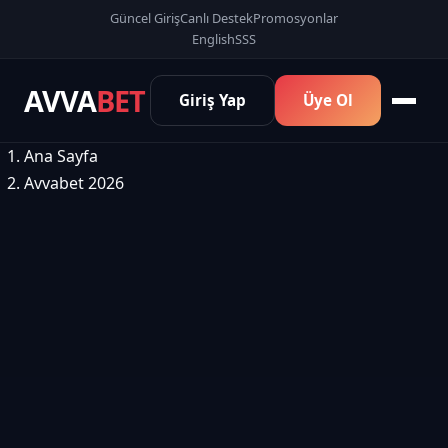
Güncel Giriş
Canlı Destek
Promosyonlar
English
SSS
AVVA
BET
Giriş Yap
Üye Ol
Ana Sayfa
Avvabet 2026