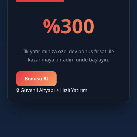
%300
İlk yatırımınıza özel dev bonus fırsatı ile
kazanmaya bir adım önde başlayın.
Bonusu Al
🔒 Güvenli Altyapı
⚡ Hızlı Yatırım