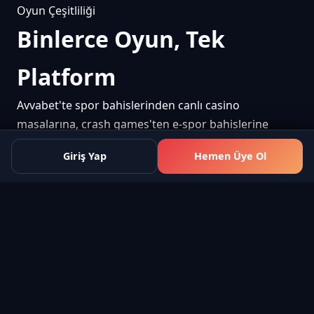
Oyun Çeşitliliği
Binlerce Oyun, Tek
Platform
Avvabet'te spor bahislerinden canlı casino
masalarına, crash games'ten e-spor bahislerine
kadar geniş bir yelpazede oyun seçenekleri sizi
Giriş Yap
Hemen Üye Ol
bekliyor.
⚽
Spor Bahisleri
Yüzlerce lig ve turnuva, yüksek oranlar