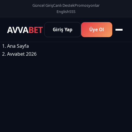
Güncel Giriş
Canlı Destek
Promosyonlar
English
SSS
AVVA
BET
Giriş Yap
Üye Ol
Ana Sayfa
Avvabet 2026