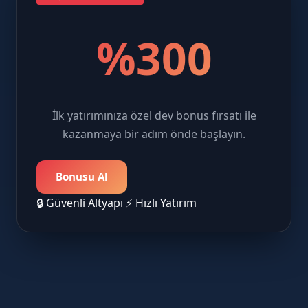
%300
İlk yatırımınıza özel dev bonus fırsatı ile
kazanmaya bir adım önde başlayın.
Bonusu Al
🔒 Güvenli Altyapı
⚡ Hızlı Yatırım