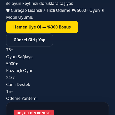
ile oyun keyfinizi doruklara taşıyor.
🛡️
Curaçao Lisanslı
⚡
Hızlı Ödeme
🎮
5000+ Oyun
📱
Mobil Uyumlu
Hemen Üye Ol — %300 Bonus
Güncel Giriş Yap
76+
Oyun Sağlayıcı
5000+
Kazançlı Oyun
24/7
Canlı Destek
15+
Ödeme Yöntemi
HOŞ GELDIN BONUSU