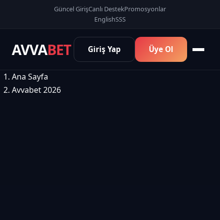
Güncel Giriş
Canlı Destek
Promosyonlar
English
SSS
AVVA
BET
Giriş Yap
Üye Ol
Ana Sayfa
Avvabet 2026