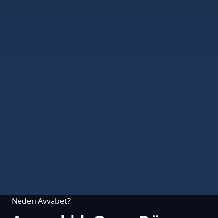
Neden Avvabet?