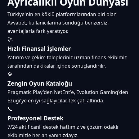
Ayrıcalıklı Oyun Dünyası
Türkiye'nin en köklü platformlarından biri olan
Avvabet, kullanıcılarına sunduğu benzersiz
avantajlarla fark yaratıyor.
🚀
Hızlı Finansal İşlemler
Yatırım ve çekim talepleriniz uzman finans ekibimiz
tarafından dakikalar içinde sonuçlandırılır.
💎
Zengin Oyun Kataloğu
Pragmatic Play'den NetEnt'e, Evolution Gaming'den
Ezugi'ye en iyi sağlayıcılar tek çatı altında.
📞
Profesyonel Destek
7/24 aktif canlı destek hattımız ve çözüm odaklı
ekibimizle her an yanınızdayız.