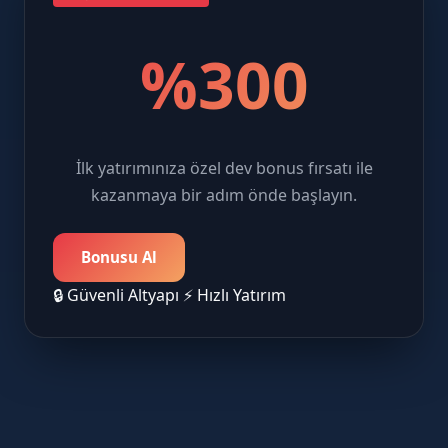
%300
İlk yatırımınıza özel dev bonus fırsatı ile
kazanmaya bir adım önde başlayın.
Bonusu Al
🔒 Güvenli Altyapı
⚡ Hızlı Yatırım