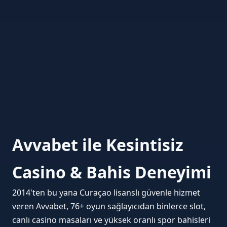
Avvabet ile
Kesintisiz
Casino & Bahis Deneyimi
2014'ten bu yana Curaçao lisanslı güvenle hizmet
veren Avvabet, 76+ oyun sağlayıcıdan binlerce slot,
canlı casino masaları ve yüksek oranlı spor bahisleri