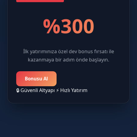
%300
İlk yatırımınıza özel dev bonus fırsatı ile
kazanmaya bir adım önde başlayın.
Bonusu Al
🔒 Güvenli Altyapı
⚡ Hızlı Yatırım