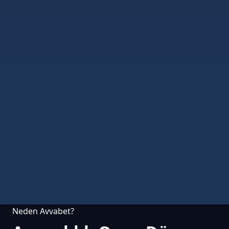
Neden Avvabet?