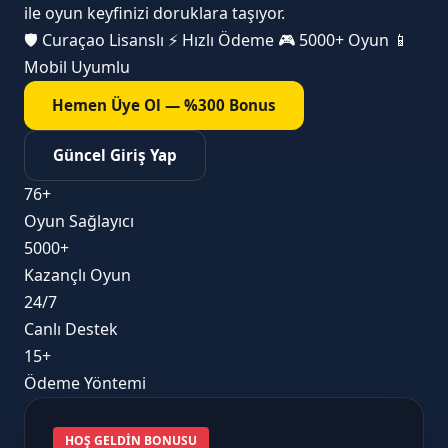
ile oyun keyfinizi doruklara taşıyor.
🛡️
Curaçao Lisanslı
⚡
Hızlı Ödeme
🎮
5000+ Oyun
📱
Mobil Uyumlu
Hemen Üye Ol — %300 Bonus
Güncel Giriş Yap
76+
Oyun Sağlayıcı
5000+
Kazançlı Oyun
24/7
Canlı Destek
15+
Ödeme Yöntemi
HOŞ GELDIN BONUSU