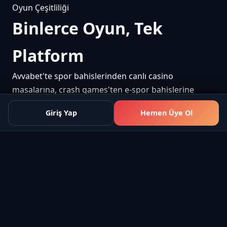
Oyun Çeşitliliği
Binlerce Oyun, Tek
Platform
Avvabet'te spor bahislerinden canlı casino
masalarına, crash games'ten e-spor bahislerine
kadar geniş bir yelpazede oyun seçenekleri sizi
Giriş Yap
Hemen Üye Ol
bekliyor.
⚽
Spor Bahisleri
Yüzlerce lig ve turnuva, yüksek oranlar