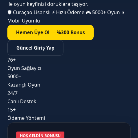
ile oyun keyfinizi doruklara taşıyor.
🛡️
Curaçao Lisanslı
⚡
Hızlı Ödeme
🎮
5000+ Oyun
📱
Mobil Uyumlu
Hemen Üye Ol — %300 Bonus
Güncel Giriş Yap
76+
Oyun Sağlayıcı
5000+
Kazançlı Oyun
24/7
Canlı Destek
15+
Ödeme Yöntemi
HOŞ GELDIN BONUSU