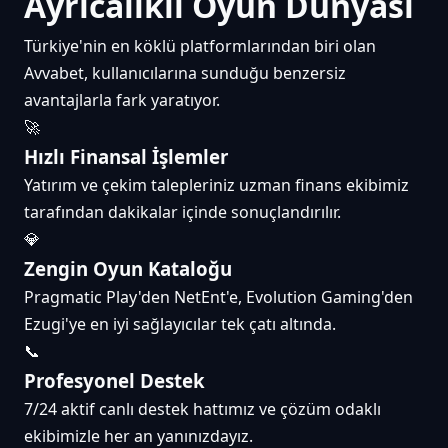
Ayrıcalıklı Oyun Dünyası
Türkiye'nin en köklü platformlarından biri olan
Avvabet, kullanıcılarına sunduğu benzersiz
avantajlarla fark yaratıyor.
🚀
Hızlı Finansal İşlemler
Yatırım ve çekim talepleriniz uzman finans ekibimiz
tarafından dakikalar içinde sonuçlandırılır.
💎
Zengin Oyun Kataloğu
Pragmatic Play'den NetEnt'e, Evolution Gaming'den
Ezugi'ye en iyi sağlayıcılar tek çatı altında.
📞
Profesyonel Destek
7/24 aktif canlı destek hattımız ve çözüm odaklı
ekibimizle her an yanınızdayız.