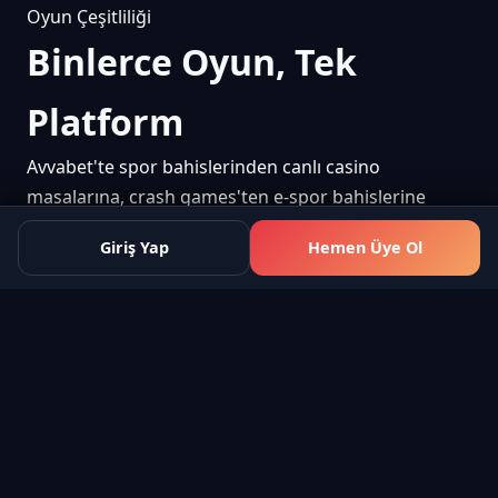
Oyun Çeşitliliği
Binlerce Oyun, Tek
Platform
Avvabet'te spor bahislerinden canlı casino
masalarına, crash games'ten e-spor bahislerine
kadar geniş bir yelpazede oyun seçenekleri sizi
Giriş Yap
Hemen Üye Ol
bekliyor.
⚽
Spor Bahisleri
Yüzlerce lig ve turnuva, yüksek oranlar