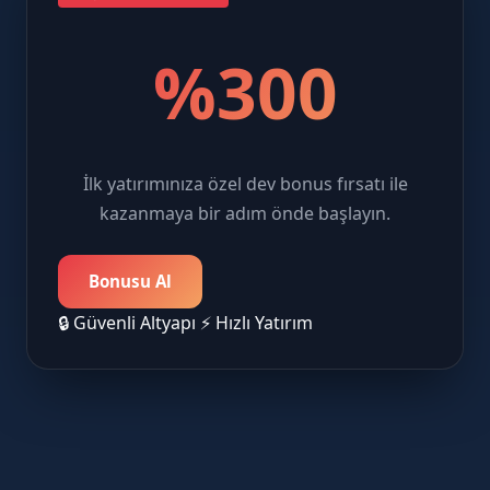
%300
İlk yatırımınıza özel dev bonus fırsatı ile
kazanmaya bir adım önde başlayın.
Bonusu Al
🔒 Güvenli Altyapı
⚡ Hızlı Yatırım