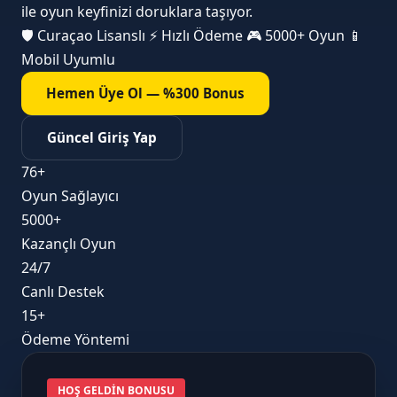
ile oyun keyfinizi doruklara taşıyor.
🛡️
Curaçao Lisanslı
⚡
Hızlı Ödeme
🎮
5000+ Oyun
📱
Mobil Uyumlu
Hemen Üye Ol — %300 Bonus
Güncel Giriş Yap
76+
Oyun Sağlayıcı
5000+
Kazançlı Oyun
24/7
Canlı Destek
15+
Ödeme Yöntemi
HOŞ GELDIN BONUSU