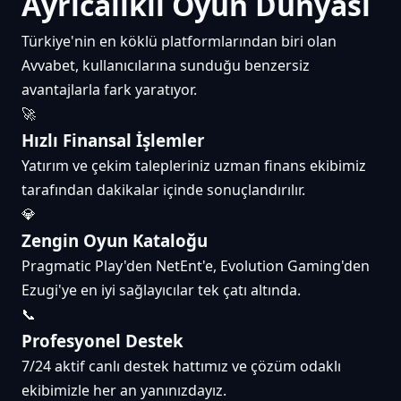
Ayrıcalıklı Oyun Dünyası
Türkiye'nin en köklü platformlarından biri olan
Avvabet, kullanıcılarına sunduğu benzersiz
avantajlarla fark yaratıyor.
🚀
Hızlı Finansal İşlemler
Yatırım ve çekim talepleriniz uzman finans ekibimiz
tarafından dakikalar içinde sonuçlandırılır.
💎
Zengin Oyun Kataloğu
Pragmatic Play'den NetEnt'e, Evolution Gaming'den
Ezugi'ye en iyi sağlayıcılar tek çatı altında.
📞
Profesyonel Destek
7/24 aktif canlı destek hattımız ve çözüm odaklı
ekibimizle her an yanınızdayız.