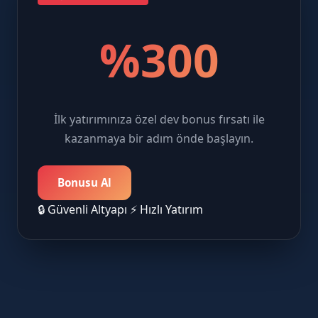
%300
İlk yatırımınıza özel dev bonus fırsatı ile
kazanmaya bir adım önde başlayın.
Bonusu Al
🔒 Güvenli Altyapı
⚡ Hızlı Yatırım