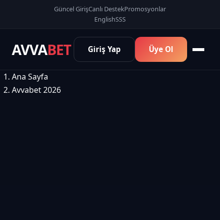
Güncel Giriş
Canlı Destek
Promosyonlar
English
SSS
AVVA
BET
Giriş Yap
Üye Ol
Ana Sayfa
Avvabet 2026