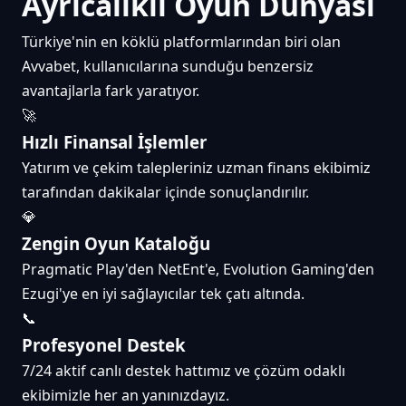
Ayrıcalıklı Oyun Dünyası
Türkiye'nin en köklü platformlarından biri olan
Avvabet, kullanıcılarına sunduğu benzersiz
avantajlarla fark yaratıyor.
🚀
Hızlı Finansal İşlemler
Yatırım ve çekim talepleriniz uzman finans ekibimiz
tarafından dakikalar içinde sonuçlandırılır.
💎
Zengin Oyun Kataloğu
Pragmatic Play'den NetEnt'e, Evolution Gaming'den
Ezugi'ye en iyi sağlayıcılar tek çatı altında.
📞
Profesyonel Destek
7/24 aktif canlı destek hattımız ve çözüm odaklı
ekibimizle her an yanınızdayız.