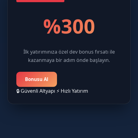
%300
İlk yatırımınıza özel dev bonus fırsatı ile
kazanmaya bir adım önde başlayın.
Bonusu Al
🔒 Güvenli Altyapı
⚡ Hızlı Yatırım