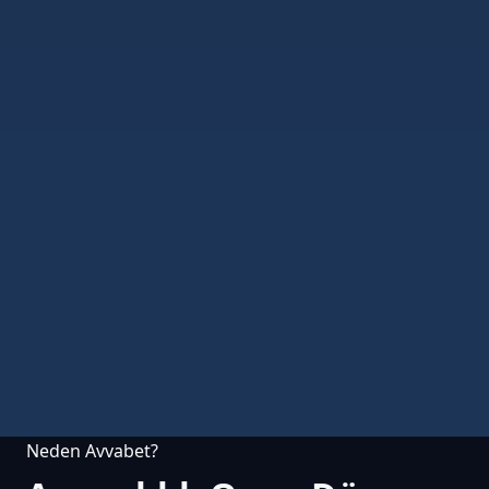
Neden Avvabet?