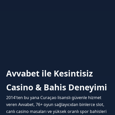
Avvabet ile
Kesintisiz
Casino & Bahis Deneyimi
2014'ten bu yana Curaçao lisanslı güvenle hizmet
veren Avvabet, 76+ oyun sağlayıcıdan binlerce slot,
canlı casino masaları ve yüksek oranlı spor bahisleri