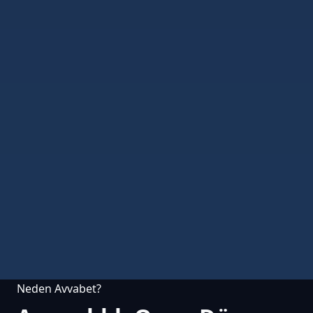
Neden Avvabet?