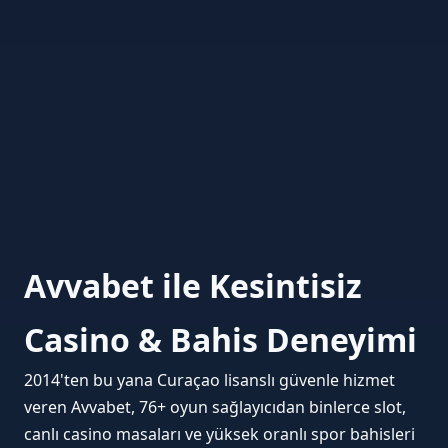
Avvabet ile
Kesintisiz
Casino & Bahis Deneyimi
2014'ten bu yana Curaçao lisanslı güvenle hizmet
veren Avvabet, 76+ oyun sağlayıcıdan binlerce slot,
canlı casino masaları ve yüksek oranlı spor bahisleri