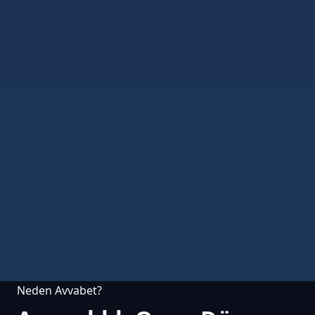
Neden Avvabet?