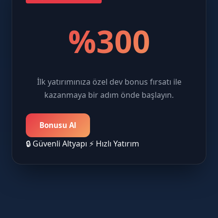
%300
İlk yatırımınıza özel dev bonus fırsatı ile
kazanmaya bir adım önde başlayın.
Bonusu Al
🔒 Güvenli Altyapı
⚡ Hızlı Yatırım