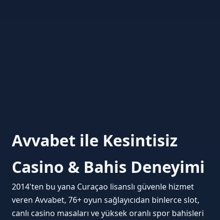
Avvabet ile
Kesintisiz
Casino & Bahis Deneyimi
2014'ten bu yana Curaçao lisanslı güvenle hizmet
veren Avvabet, 76+ oyun sağlayıcıdan binlerce slot,
canlı casino masaları ve yüksek oranlı spor bahisleri