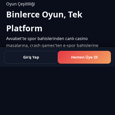
Oyun Çeşitliliği
Binlerce Oyun, Tek
Platform
Avvabet'te spor bahislerinden canlı casino
masalarına, crash games'ten e-spor bahislerine
kadar geniş bir yelpazede oyun seçenekleri sizi
Giriş Yap
Hemen Üye Ol
bekliyor.
⚽
Spor Bahisleri
Yüzlerce lig ve turnuva, yüksek oranlar