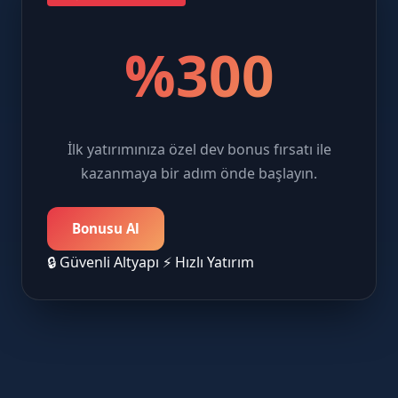
%300
İlk yatırımınıza özel dev bonus fırsatı ile
kazanmaya bir adım önde başlayın.
Bonusu Al
🔒 Güvenli Altyapı
⚡ Hızlı Yatırım