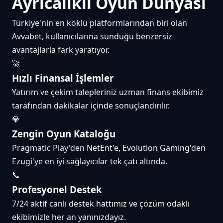
Ayrıcalıklı Oyun Dünyası
Türkiye'nin en köklü platformlarından biri olan
Avvabet, kullanıcılarına sunduğu benzersiz
avantajlarla fark yaratıyor.
🚀
Hızlı Finansal İşlemler
Yatırım ve çekim talepleriniz uzman finans ekibimiz
tarafından dakikalar içinde sonuçlandırılır.
💎
Zengin Oyun Kataloğu
Pragmatic Play'den NetEnt'e, Evolution Gaming'den
Ezugi'ye en iyi sağlayıcılar tek çatı altında.
📞
Profesyonel Destek
7/24 aktif canlı destek hattımız ve çözüm odaklı
ekibimizle her an yanınızdayız.