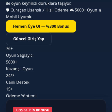
ile oyun keyfinizi doruklara taşıyor.
🛡️
Curaçao Lisanslı
⚡
Hızlı Ödeme
🎮
5000+ Oyun
📱
Mobil Uyumlu
Hemen Üye Ol — %300 Bonus
Güncel Giriş Yap
76+
Oyun Sağlayıcı
5000+
Kazançlı Oyun
24/7
Canlı Destek
15+
Ödeme Yöntemi
HOŞ GELDIN BONUSU