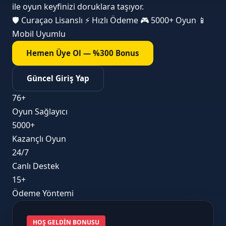
ile oyun keyfinizi doruklara taşıyor.
🛡️
Curaçao Lisanslı
⚡
Hızlı Ödeme
🎮
5000+ Oyun
📱
Mobil Uyumlu
Hemen Üye Ol — %300 Bonus
Güncel Giriş Yap
76+
Oyun Sağlayıcı
5000+
Kazançlı Oyun
24/7
Canlı Destek
15+
Ödeme Yöntemi
HOŞ GELDIN BONUSU