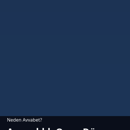
Neden Avvabet?