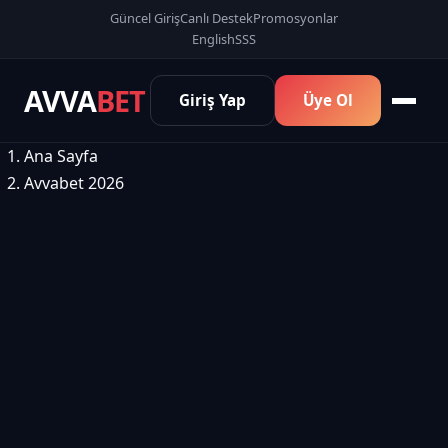
Güncel Giriş
Canlı Destek
Promosyonlar
English
SSS
AVVA
BET
Giriş Yap
Üye Ol
Ana Sayfa
Avvabet 2026