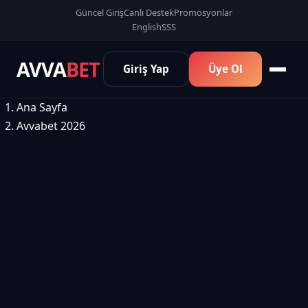
Güncel Giriş
Canlı Destek
Promosyonlar
English
SSS
AVVA
BET
Giriş Yap
Üye Ol
Ana Sayfa
Avvabet 2026