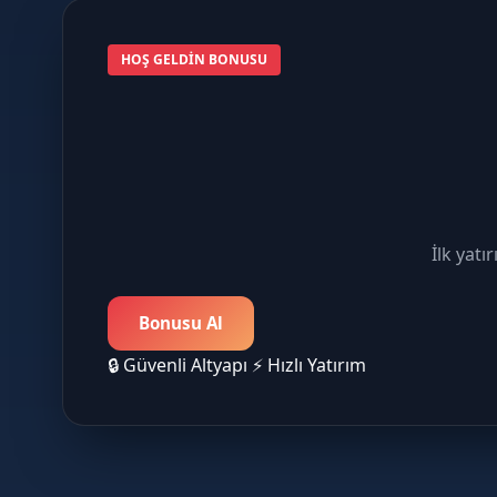
HOŞ GELDIN BONUSU
İlk yatı
Bonusu Al
🔒 Güvenli Altyapı
⚡ Hızlı Yatırım