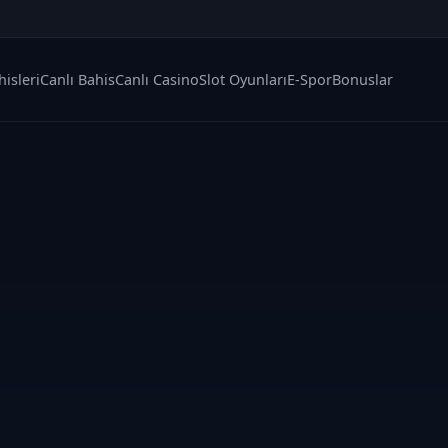
isleri
Canlı Bahis
Canlı Casino
Slot Oyunları
E-Spor
Bonuslar