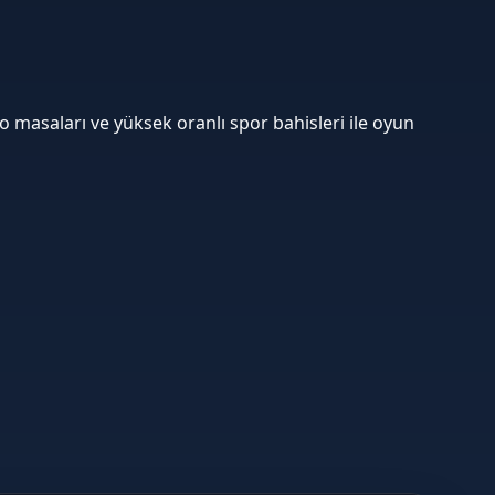
o masaları ve yüksek oranlı spor bahisleri ile oyun