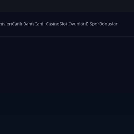
isleri
Canlı Bahis
Canlı Casino
Slot Oyunları
E-Spor
Bonuslar