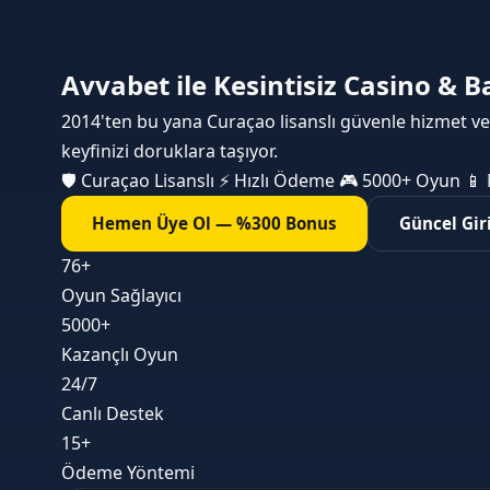
Avvabet ile
Kesintisiz
Casino & B
2014'ten bu yana Curaçao lisanslı güvenle hizmet ver
keyfinizi doruklara taşıyor.
🛡️
Curaçao Lisanslı
⚡
Hızlı Ödeme
🎮
5000+ Oyun
📱
Hemen Üye Ol — %300 Bonus
Güncel Gir
76+
Oyun Sağlayıcı
5000+
Kazançlı Oyun
24/7
Canlı Destek
15+
Ödeme Yöntemi