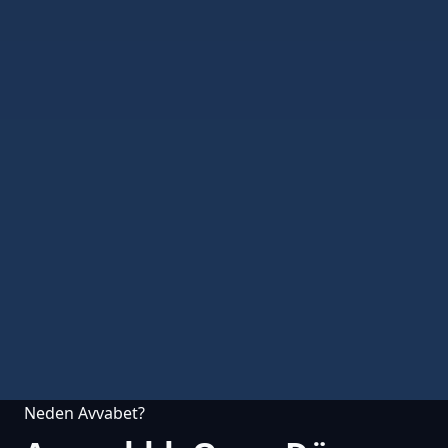
Neden Avvabet?