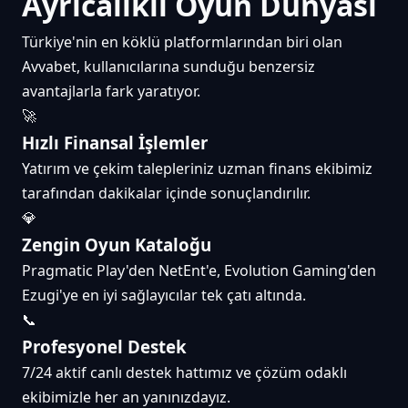
Ayrıcalıklı Oyun Dünyası
Türkiye'nin en köklü platformlarından biri olan
Avvabet, kullanıcılarına sunduğu benzersiz
avantajlarla fark yaratıyor.
🚀
Hızlı Finansal İşlemler
Yatırım ve çekim talepleriniz uzman finans ekibimiz
tarafından dakikalar içinde sonuçlandırılır.
💎
Zengin Oyun Kataloğu
Pragmatic Play'den NetEnt'e, Evolution Gaming'den
Ezugi'ye en iyi sağlayıcılar tek çatı altında.
📞
Profesyonel Destek
7/24 aktif canlı destek hattımız ve çözüm odaklı
ekibimizle her an yanınızdayız.