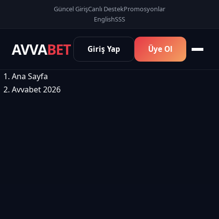
Güncel Giriş
Canlı Destek
Promosyonlar
English
SSS
AVVA
BET
Giriş Yap
Üye Ol
Ana Sayfa
Avvabet 2026