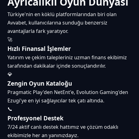
Ayrıcalıklı Oyun Dünyası
Türkiye'nin en köklü platformlarından biri olan
Avvabet, kullanıcılarına sunduğu benzersiz
avantajlarla fark yaratıyor.
🚀
Hızlı Finansal İşlemler
Yatırım ve çekim talepleriniz uzman finans ekibimiz
tarafından dakikalar içinde sonuçlandırılır.
💎
Zengin Oyun Kataloğu
Pragmatic Play'den NetEnt'e, Evolution Gaming'den
Ezugi'ye en iyi sağlayıcılar tek çatı altında.
📞
Profesyonel Destek
7/24 aktif canlı destek hattımız ve çözüm odaklı
ekibimizle her an yanınızdayız.