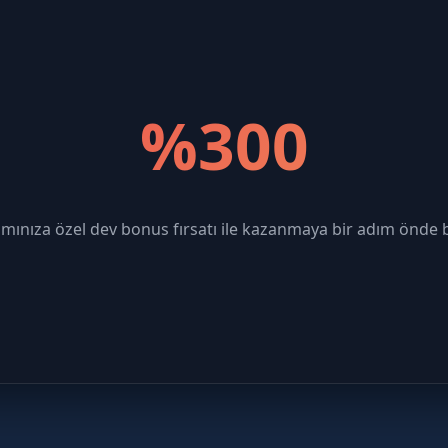
%300
rımınıza özel dev bonus fırsatı ile kazanmaya bir adım önde 