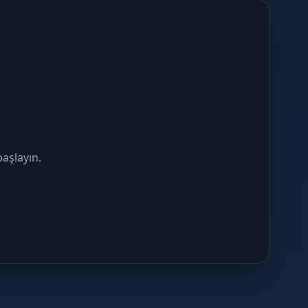
başlayın.