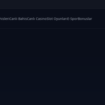
isleri
Canlı Bahis
Canlı Casino
Slot Oyunları
E-Spor
Bonuslar