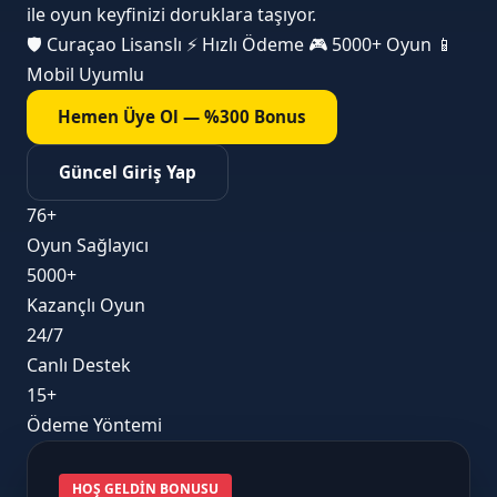
ile oyun keyfinizi doruklara taşıyor.
🛡️
Curaçao Lisanslı
⚡
Hızlı Ödeme
🎮
5000+ Oyun
📱
Mobil Uyumlu
Hemen Üye Ol — %300 Bonus
Güncel Giriş Yap
76+
Oyun Sağlayıcı
5000+
Kazançlı Oyun
24/7
Canlı Destek
15+
Ödeme Yöntemi
HOŞ GELDIN BONUSU