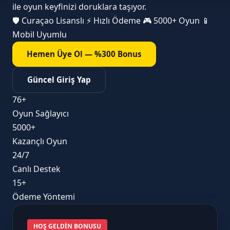
ile oyun keyfinizi doruklara taşıyor.
🛡️
Curaçao Lisanslı
⚡
Hızlı Ödeme
🎮
5000+ Oyun
📱
Mobil Uyumlu
Hemen Üye Ol — %300 Bonus
Güncel Giriş Yap
76+
Oyun Sağlayıcı
5000+
Kazançlı Oyun
24/7
Canlı Destek
15+
Ödeme Yöntemi
HOŞ GELDIN BONUSU