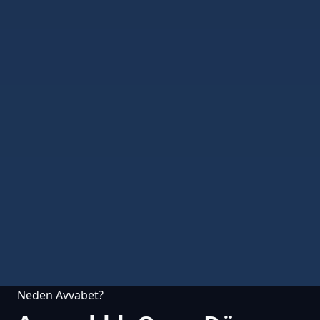
Neden Avvabet?